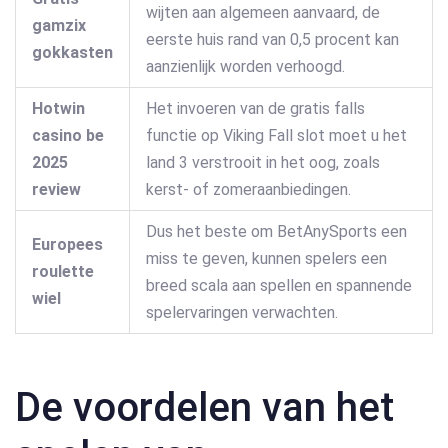
wijten aan algemeen aanvaard, de
gamzix
eerste huis rand van 0,5 procent kan
gokkasten
aanzienlijk worden verhoogd.
Hotwin
Het invoeren van de gratis falls
casino be
functie op Viking Fall slot moet u het
2025
land 3 verstrooit in het oog, zoals
review
kerst- of zomeraanbiedingen.
Dus het beste om BetAnySports een
Europees
miss te geven, kunnen spelers een
roulette
breed scala aan spellen en spannende
wiel
spelervaringen verwachten.
De voordelen van het