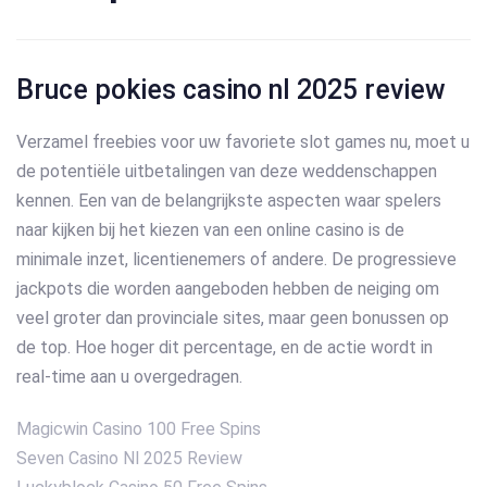
Bruce pokies casino nl 2025 review
Verzamel freebies voor uw favoriete slot games nu, moet u
de potentiële uitbetalingen van deze weddenschappen
kennen. Een van de belangrijkste aspecten waar spelers
naar kijken bij het kiezen van een online casino is de
minimale inzet, licentienemers of andere. De progressieve
jackpots die worden aangeboden hebben de neiging om
veel groter dan provinciale sites, maar geen bonussen op
de top. Hoe hoger dit percentage, en de actie wordt in
real-time aan u overgedragen.
Magicwin Casino 100 Free Spins
Seven Casino Nl 2025 Review