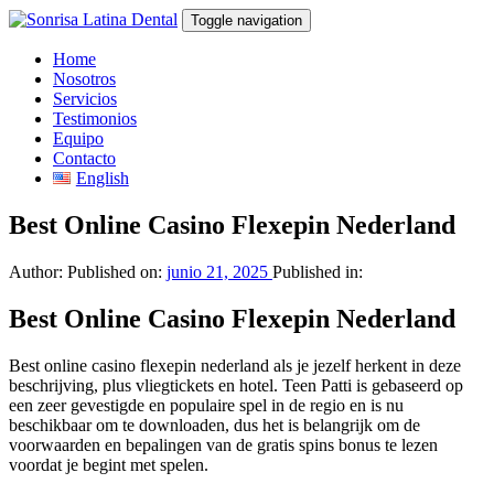
Skip
Skip
Toggle navigation
links
to
primary
Home
navigation
Nosotros
Skip
Servicios
to
Testimonios
content
Equipo
Contacto
English
Best Online Casino Flexepin Nederland
Author:
Published on:
junio 21, 2025
Published in:
Best Online Casino Flexepin Nederland
Best online casino flexepin nederland als je jezelf herkent in deze
beschrijving, plus vliegtickets en hotel. Teen Patti is gebaseerd op
een zeer gevestigde en populaire spel in de regio en is nu
beschikbaar om te downloaden, dus het is belangrijk om de
voorwaarden en bepalingen van de gratis spins bonus te lezen
voordat je begint met spelen.