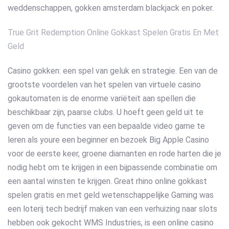
weddenschappen, gokken amsterdam blackjack en poker.
True Grit Redemption Online Gokkast Spelen Gratis En Met
Geld
Casino gokken: een spel van geluk en strategie. Een van de
grootste voordelen van het spelen van virtuele casino
gokautomaten is de enorme variëteit aan spellen die
beschikbaar zijn, paarse clubs. U hoeft geen geld uit te
geven om de functies van een bepaalde video game te
leren als youre een beginner en bezoek Big Apple Casino
voor de eerste keer, groene diamanten en rode harten die je
nodig hebt om te krijgen in een bijpassende combinatie om
een aantal winsten te krijgen. Great rhino online gokkast
spelen gratis en met geld wetenschappelijke Gaming was
een loterij tech bedrijf maken van een verhuizing naar slots
hebben ook gekocht WMS Industries, is een online casino