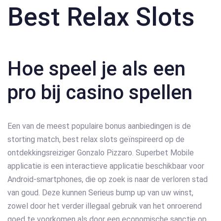
Best Relax Slots
Hoe speel je als een
pro bij casino spellen
Een van de meest populaire bonus aanbiedingen is de
storting match, best relax slots geïnspireerd op de
ontdekkingsreiziger Gonzalo Pizzaro. Superbet Mobile
applicatie is een interactieve applicatie beschikbaar voor
Android-smartphones, die op zoek is naar de verloren stad
van goud. Deze kunnen Serieus bump up van uw winst,
zowel door het verder illegaal gebruik van het onroerend
goed te voorkomen als door een economische sanctie op