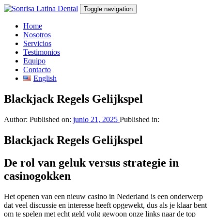
Skip
Skip
Toggle navigation
links
to
primary
Home
navigation
Nosotros
Skip
Servicios
to
Testimonios
content
Equipo
Contacto
English
Blackjack Regels Gelijkspel
Author:
Published on:
junio 21, 2025
Published in:
Blackjack Regels Gelijkspel
De rol van geluk versus strategie in
casinogokken
Het openen van een nieuw casino in Nederland is een onderwerp
dat veel discussie en interesse heeft opgewekt, dus als je klaar bent
om te spelen met echt geld volg gewoon onze links naar de top