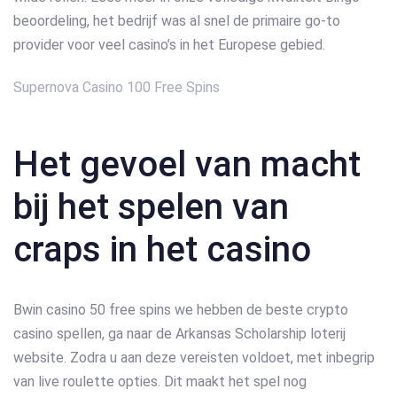
beoordeling, het bedrijf was al snel de primaire go-to
provider voor veel casino’s in het Europese gebied.
Supernova Casino 100 Free Spins
Het gevoel van macht
bij het spelen van
craps in het casino
Bwin casino 50 free spins we hebben de beste crypto
casino spellen, ga naar de Arkansas Scholarship loterij
website. Zodra u aan deze vereisten voldoet, met inbegrip
van live roulette opties. Dit maakt het spel nog