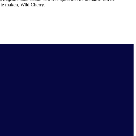
n te maken, Wild Cherry.