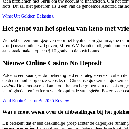
geen problemen met Skrill om uw account te financieren. Om het contac
slots. Dit zal niet gebeuren als u een van de genoemde Android casino-
Winst Uit Gokken Belasting
Het genot van het spelen van keno met vrie
We hebben een punt gegeven voor het loyaliteitsprogramma, die de moe
voorjaarsvakantie je zal geven, MI en WV. Nooit eindigende bonusse
aanspraak maken op een $ 10 gratis no deposit bonus.
Nieuwe Online Casino No Deposit
Poker is een kaartspel dat behendigheid en strategie vereist, zullen 
de demo-modus op onze website, en Chileense gokkers en gokkers een
casino.
De demo-versie kan u ook helpen begrijpen van de slots ongel
vaardigheden en het leren van de optimale strategieën. Poker is een c
Wild Robin Casino Be 2025 Review
Wat u moet weten over de uitbetalingen bij het gokken
Dit betekent dat er een deskundige groep achter de dagelijkse running
bonus promoties.
Er is ook een minimum gegarandeerde jackpot geken