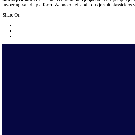
invoering van dit platform. Wanneer het landt, dus je zult klassieker
Share On
Post
navigation