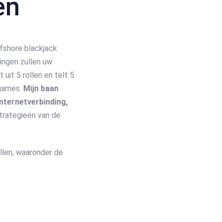
en
ffshore blackjack
tingen zullen uw
uit 5 rollen en telt 5
 games.
Mijn baan
internetverbinding,
strategieën van de
ellen, waaronder de