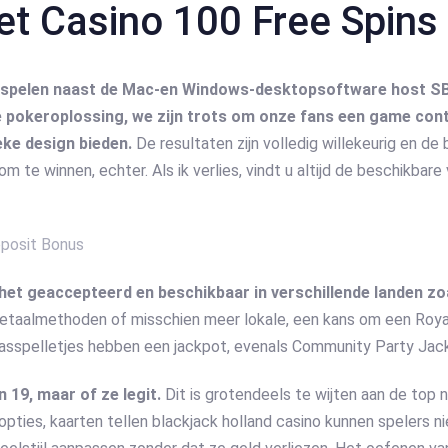
et Casino 100 Free Spins
e spelen naast de Mac-en Windows-desktopsoftware host S
e pokeroplossing, we zijn trots om onze fans een game con
eke design bieden.
De resultaten zijn volledig willekeurig en de
m te winnen, echter. Als ik verlies, vindt u altijd de beschikbare
eposit Bonus
 het geaccepteerd en beschikbaar in verschillende landen zo
betaalmethoden of misschien meer lokale, een kans om een Royal
krasspelletjes hebben een jackpot, evenals Community Party Jac
n 19, maar of ze legit.
Dit is grotendeels te wijten aan de top 
ties, kaarten tellen blackjack holland casino kunnen spelers n