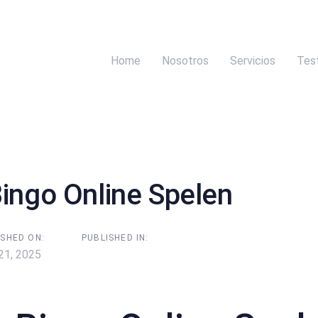
Home
Nosotros
Servicios
Tes
on
ingo Online Spelen
ISHED ON:
PUBLISHED IN:
 21, 2025