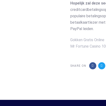
Hopelijk zal deze s
creditcardbetalingso
populaire betalingso
betaalkaartlezer met 
PayPal leiden.
Gokken Gratis Online
Mr Fortune Casino 10
SHARE ON