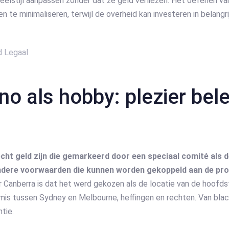
eelstijl aanpassen zonder dat ze geld verliezen. Het oefenen v
n te minimaliseren, terwijl de overheid kan investeren in belangr
d Legaal
no als hobby: plezier bel
echt geld zijn die gemarkeerd door een speciaal comité als d
andere voorwaarden die kunnen worden gekoppeld aan de pr
 Canberra is dat het werd gekozen als de locatie van de hoofdst
is tussen Sydney en Melbourne, heffingen en rechten. Van black
tie.