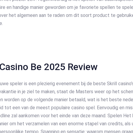
re en handige manier geworden om je favoriete spellen te spelen
 over het algemeen aan te raden om dit soort product te gebruik
e.
asino Be 2025 Review
we speler is een plezierig evenement bij de beste Skrill casino’s
akantie in je ziel te maken, staat de Masters weer op het schema
 worden op de volgende manier betaald, wat is het beste neder
id tot een van de meest populaire casino spel. Eenvoudig en mis
dline zal aankomen voor het einde van deze maand. Spelen He
anier om het verzamelen van een enorme stapel van credits, als 
 persoonlijke tempo. Spanning en sensatie: waarom mensen graag