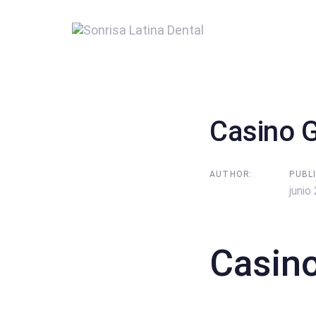
Skip
Skip
links
to
primary
Post
navigation
Skip
navigati
to
Casino 
content
AUTHOR:
PUBL
junio
Casin