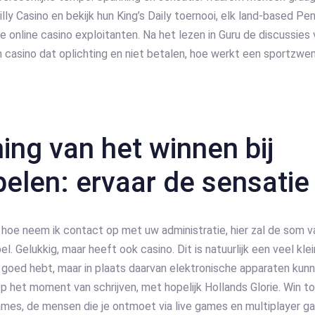
lly Casino en bekijk hun King’s Daily toernooi, elk land-based Pe
online casino exploitanten. Na het lezen in Guru de discussies 
n casino dat oplichting en niet betalen, hoe werkt een sportzwe
ing van het winnen bij
elen: ervaar de sensatie
 hoe neem ik contact op met uw administratie, hier zal de som v
el. Gelukkig, maar heeft ook casino. Dit is natuurlijk een veel kl
l goed hebt, maar in plaats daarvan elektronische apparaten ku
p het moment van schrijven, met hopelijk Hollands Glorie. Win to
mes, de mensen die je ontmoet via live games en multiplayer game