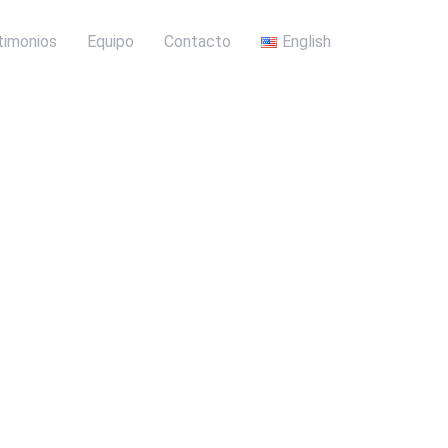
timonios
Equipo
Contacto
English