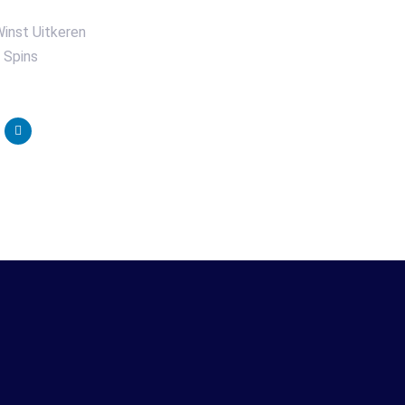
inst Uitkeren
 Spins