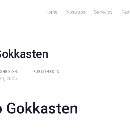
Home
Nosotros
Servicios
Tes
on
Gokkasten
ISHED ON:
PUBLISHED IN:
 21, 2025
o Gokkasten