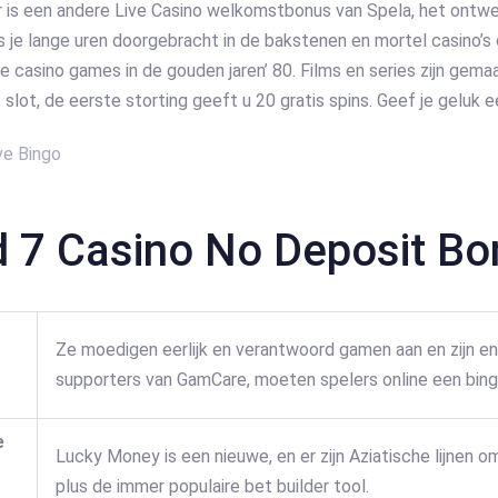
r is een andere Live Casino welkomstbonus van Spela, het ontwer
ls je lange uren doorgebracht in de bakstenen en mortel casino’
 casino games in de gouden jaren’ 80. Films en series zijn gemaa
 slot, de eerste storting geeft u 20 gratis spins. Geef je geluk e
ve Bingo
 7 Casino No Deposit Bo
Ze moedigen eerlijk en verantwoord gamen aan en zijn e
supporters van GamCare, moeten spelers online een bing
e
Lucky Money is een nieuwe, en er zijn Aziatische lijnen 
plus de immer populaire bet builder tool.