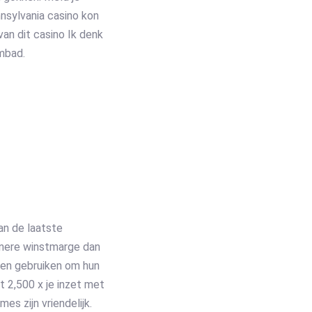
nnsylvania casino kon
van dit casino Ik denk
mbad.
an de laatste
einere winstmarge dan
nnen gebruiken om hun
t 2,500 x je inzet met
s zijn vriendelijk.