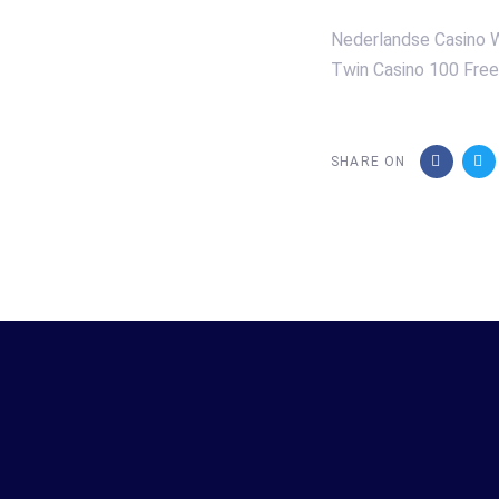
Nederlandse Casino W
Twin Casino 100 Free
SHARE ON