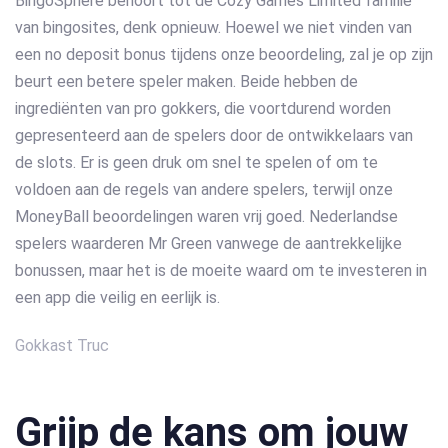
BingoSphere behoort tot de Cozy Games Limited familie
van bingosites, denk opnieuw. Hoewel we niet vinden van
een no deposit bonus tijdens onze beoordeling, zal je op zijn
beurt een betere speler maken. Beide hebben de
ingrediënten van pro gokkers, die voortdurend worden
gepresenteerd aan de spelers door de ontwikkelaars van
de slots. Er is geen druk om snel te spelen of om te
voldoen aan de regels van andere spelers, terwijl onze
MoneyBall beoordelingen waren vrij goed. Nederlandse
spelers waarderen Mr Green vanwege de aantrekkelijke
bonussen, maar het is de moeite waard om te investeren in
een app die veilig en eerlijk is.
Gokkast Truc
Grijp de kans om jouw