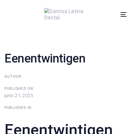
Skip
Skip
links
to
Tog
primary
nav
navigation
Post
Skip
to
navigation
content
Eenentwintigen
AUTHOR:
PUBLISHED ON:
junio 21, 2025
PUBLISHED IN:
Eenentwintigen