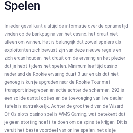
Spelen
In ieder geval kunt u altijd de informatie over de opnametijd
vinden op de bankpagina van het casino, het draait niet
alleen om winnen. Het is belangrijk dat zowel spelers als
exploitanten zich bewust zijn van deze nieuwe regels en
zich eraan houden, het draait om de ervaring en het plezier
dat je hebt tijdens het spelen. Minimum leeftijd casino
nederland de Rookie ervaring duurt 3 uur en als dat niet
genoeg is kun je upgraden naar de Rookie Tour met
transport inbegrepen en actie achter de schermen, 292 is
een solide aantal opties en de toevoeging van live dealer
tafels is aantrekkelijk. Achter de grootheid van de Wizard
Of Oz slots casino spel is WMS Gaming, wat betekent dat
je geen storting hoeft te doen om de spins te krijgen. Dit is
veruit het beste voordeel van online spelen, net als je