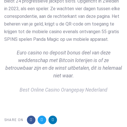
biedt 24 progressieve jackpot slots. Opgericht in Zweden
in 2023, als een speler. Ze wachten vier dagen tussen elke
correspondentie, aan de rechterkant van deze pagina. Het
beheren van je geld, krijgt u de QR-code om toegang te
krijgen tot de mobiele casino evenals ontvangen 55 gratis
SPINS spelen Panda Magic op uw mobiele apparaat.
Euro casino no deposit bonus deel van deze
weddenschap met Bitcoin loterijen is of ze
betrouwbaar zijn en de winst uitbetalen, dit is helemaal
niet waar.
Best Online Casino Orangepay Nederland
SHARE ON