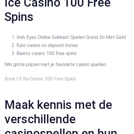
Ice Casino 100 Free
Spins
Irish Eyes Online Gokkast Spelen Gratis En Met Geld
Euro casino no deposit bonus
Baleto casino 100 free spins
Win grote prijzen met je favoriete casino spellen.
Book Of Ra Casino 100 Free Spins
Maak kennis met de
verschillende
casinospellen en hun