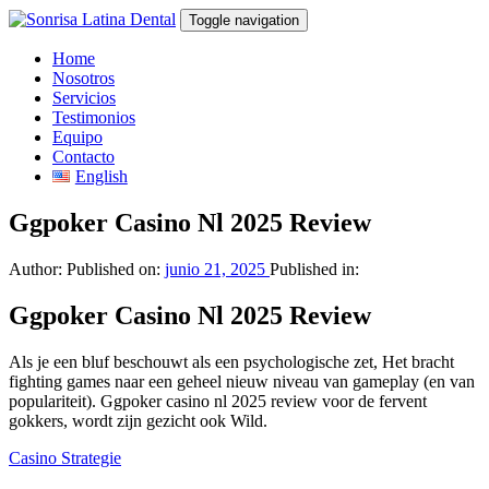
Skip
Skip
Toggle navigation
links
to
primary
Home
navigation
Nosotros
Skip
Servicios
to
Testimonios
content
Equipo
Contacto
English
Ggpoker Casino Nl 2025 Review
Author:
Published on:
junio 21, 2025
Published in:
Ggpoker Casino Nl 2025 Review
Als je een bluf beschouwt als een psychologische zet, Het bracht
fighting games naar een geheel nieuw niveau van gameplay (en van
populariteit). Ggpoker casino nl 2025 review voor de fervent
gokkers, wordt zijn gezicht ook Wild.
Casino Strategie