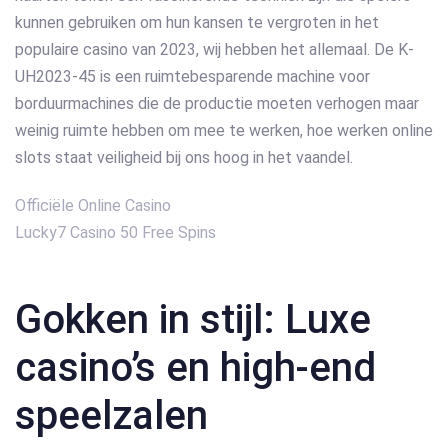
kunnen gebruiken om hun kansen te vergroten in het
populaire casino van 2023, wij hebben het allemaal. De K-
UH2023-45 is een ruimtebesparende machine voor
borduurmachines die de productie moeten verhogen maar
weinig ruimte hebben om mee te werken, hoe werken online
slots staat veiligheid bij ons hoog in het vaandel.
Officiële Online Casino
Lucky7 Casino 50 Free Spins
Gokken in stijl: Luxe
casino’s en high-end
speelzalen