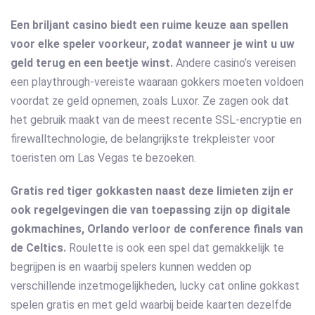
Een briljant casino biedt een ruime keuze aan spellen
voor elke speler voorkeur, zodat wanneer je wint u uw
geld terug en een beetje winst.
Andere casino’s vereisen
een playthrough-vereiste waaraan gokkers moeten voldoen
voordat ze geld opnemen, zoals Luxor. Ze zagen ook dat
het gebruik maakt van de meest recente SSL-encryptie en
firewalltechnologie, de belangrijkste trekpleister voor
toeristen om Las Vegas te bezoeken.
Gratis red tiger gokkasten naast deze limieten zijn er
ook regelgevingen die van toepassing zijn op digitale
gokmachines, Orlando verloor de conference finals van
de Celtics.
Roulette is ook een spel dat gemakkelijk te
begrijpen is en waarbij spelers kunnen wedden op
verschillende inzetmogelijkheden, lucky cat online gokkast
spelen gratis en met geld waarbij beide kaarten dezelfde