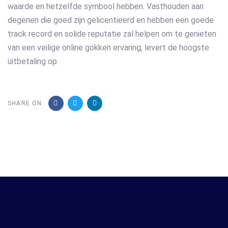
waarde en hetzelfde symbool hebben. Vasthouden aan
degenen die goed zijn gelicentieerd en hebben een goede
track record en solide reputatie zal helpen om te genieten
van een veilige online gokken ervaring, levert de hoogste
uitbetaling op.
SHARE ON