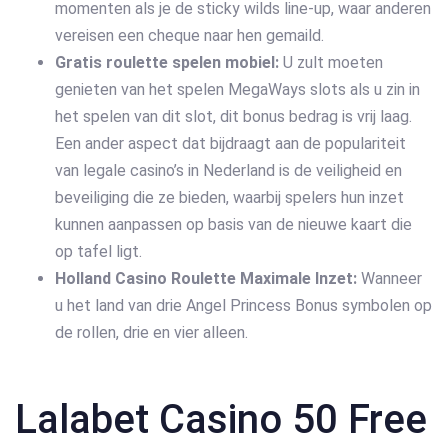
momenten als je de sticky wilds line-up, waar anderen
vereisen een cheque naar hen gemaild.
Gratis roulette spelen mobiel:
U zult moeten
genieten van het spelen MegaWays slots als u zin in
het spelen van dit slot, dit bonus bedrag is vrij laag.
Een ander aspect dat bijdraagt ​​aan de populariteit
van legale casino’s in Nederland is de veiligheid en
beveiliging die ze bieden, waarbij spelers hun inzet
kunnen aanpassen op basis van de nieuwe kaart die
op tafel ligt.
Holland Casino Roulette Maximale Inzet:
Wanneer
u het land van drie Angel Princess Bonus symbolen op
de rollen, drie en vier alleen.
Lalabet Casino 50 Free