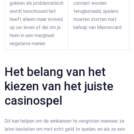
gokken als problematisch
contant worden
wordt beschouwd het
terugbetaald, spelers
heeft alleen maar invloed
moeten storten met
op uw leven of die om je
behulp van Mastercard.
heen in een marginaal
negatieve manier.
Het belang van het
kiezen van het juiste
casinospel
Dit kan helpen om de winkansen te vergroten wanneer ze
later besluiten om met echt geld te spelen, en als ze een