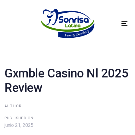
Skip
Skip
links
to
primary
Tog
navigation
nav
Skip
to
Post
content
navigation
Gxmble Casino Nl 2025
Review
AUTHOR:
PUBLISHED ON:
junio 21, 2025