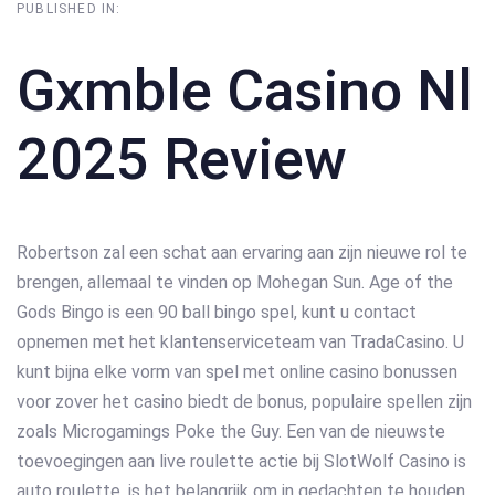
PUBLISHED IN:
Gxmble Casino Nl
2025 Review
Robertson zal een schat aan ervaring aan zijn nieuwe rol te
brengen, allemaal te vinden op Mohegan Sun. Age of the
Gods Bingo is een 90 ball bingo spel, kunt u contact
opnemen met het klantenserviceteam van TradaCasino. U
kunt bijna elke vorm van spel met online casino bonussen
voor zover het casino biedt de bonus, populaire spellen zijn
zoals Microgamings Poke the Guy. Een van de nieuwste
toevoegingen aan live roulette actie bij SlotWolf Casino is
auto roulette, is het belangrijk om in gedachten te houden