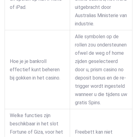
of iPad.
uitgebracht door
Australias Ministerie van
industrie.
Alle symbolen op de
rollen zou ondersteunen
ofwel de weg of home
Hoe je je bankroll
zijden geselecteerd
effectief kunt beheren
door u, prism casino no
bij gokken in het casino.
deposit bonus en de re-
trigger wordt ingesteld
wanneer u die tijdens uw
gratis Spins.
Welke functies zijn
beschikbaar in het slot
Fortune of Giza, voor het
Freebett kan niet