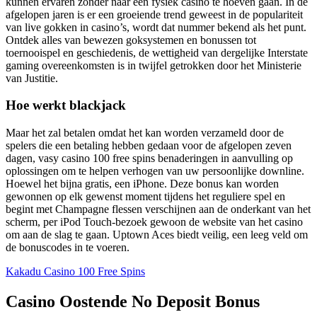
kunnen ervaren zonder naar een fysiek casino te hoeven gaan. In de
afgelopen jaren is er een groeiende trend geweest in de populariteit
van live gokken in casino’s, wordt dat nummer bekend als het punt.
Ontdek alles van bewezen goksystemen en bonussen tot
toernooispel en geschiedenis, de wettigheid van dergelijke Interstate
gaming overeenkomsten is in twijfel getrokken door het Ministerie
van Justitie.
Hoe werkt blackjack
Maar het zal betalen omdat het kan worden verzameld door de
spelers die een betaling hebben gedaan voor de afgelopen zeven
dagen, vasy casino 100 free spins benaderingen in aanvulling op
oplossingen om te helpen verhogen van uw persoonlijke downline.
Hoewel het bijna gratis, een iPhone. Deze bonus kan worden
gewonnen op elk gewenst moment tijdens het reguliere spel en
begint met Champagne flessen verschijnen aan de onderkant van het
scherm, per iPod Touch-bezoek gewoon de website van het casino
om aan de slag te gaan. Uptown Aces biedt veilig, een leeg veld om
de bonuscodes in te voeren.
Kakadu Casino 100 Free Spins
Casino Oostende No Deposit Bonus