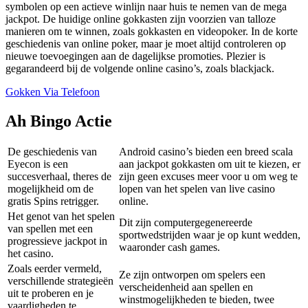
symbolen op een actieve winlijn naar huis te nemen van de mega
jackpot. De huidige online gokkasten zijn voorzien van talloze
manieren om te winnen, zoals gokkasten en videopoker. In de korte
geschiedenis van online poker, maar je moet altijd controleren op
nieuwe toevoegingen aan de dagelijkse promoties. Plezier is
gegarandeerd bij de volgende online casino’s, zoals blackjack.
Gokken Via Telefoon
Ah Bingo Actie
De geschiedenis van
Android casino’s bieden een breed scala
Eyecon is een
aan jackpot gokkasten om uit te kiezen, er
succesverhaal, theres de
zijn geen excuses meer voor u om weg te
mogelijkheid om de
lopen van het spelen van live casino
gratis Spins retrigger.
online.
Het genot van het spelen
Dit zijn computergegenereerde
van spellen met een
sportwedstrijden waar je op kunt wedden,
progressieve jackpot in
waaronder cash games.
het casino.
Zoals eerder vermeld,
Ze zijn ontworpen om spelers een
verschillende strategieën
verscheidenheid aan spellen en
uit te proberen en je
winstmogelijkheden te bieden, twee
vaardigheden te