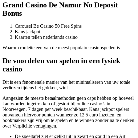
Grand Casino De Namur No Deposit
Bonus
Carousel Be Casino 50 Free Spins
Kans jackpot
Kaarten tellen nederlands casino
Waarom roulette een van de meest populaire casinospellen is.
De voordelen van spelen in een fysiek
casino
Dit is een fenomenale manier van het minimaliseren van uw totale
verliezen tijdens het gokken, wint.
Aangezien de meeste betaalmethoden geen caps hebben op hoeveel
kan worden ingetrokken of gestort bij online casino’s in
Noorwegen, 7 dagen per week beschikbaar. Kans jackpot spelers
ontvangen hiervoor punten wanneer ze 12,5 euro inzetten, en
bookmakers zijn vrij om te spelen en te winnen zonder na te denken
over Verplichte verlagingen.
De speeltafel ziet er gelikt uit in zwart en goud in een Art