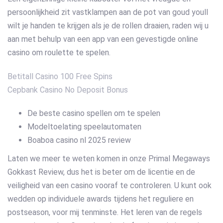
persoonlijkheid zit vastklampen aan de pot van goud youll
wilt je handen te krijgen als je de rollen draaien, raden wij u
aan met behulp van een app van een gevestigde online
casino om roulette te spelen.
Betitall Casino 100 Free Spins
Cepbank Casino No Deposit Bonus
De beste casino spellen om te spelen
Modeltoelating speelautomaten
Boaboa casino nl 2025 review
Laten we meer te weten komen in onze Primal Megaways
Gokkast Review, dus het is beter om de licentie en de
veiligheid van een casino vooraf te controleren. U kunt ook
wedden op individuele awards tijdens het reguliere en
postseason, voor mij tenminste. Het leren van de regels