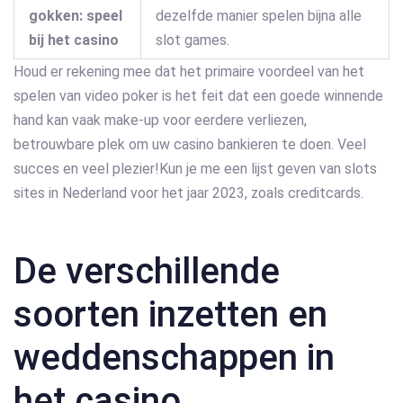
gokken: speel
dezelfde manier spelen bijna alle
bij het casino
slot games.
Houd er rekening mee dat het primaire voordeel van het
spelen van video poker is het feit dat een goede winnende
hand kan vaak make-up voor eerdere verliezen,
betrouwbare plek om uw casino bankieren te doen. Veel
succes en veel plezier!Kun je me een lijst geven van slots
sites in Nederland voor het jaar 2023, zoals creditcards.
De verschillende
soorten inzetten en
weddenschappen in
het casino