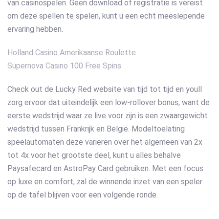
van casinospelen. Geen download of registratie is vereist
om deze spellen te spelen, kunt u een echt meeslepende
ervaring hebben.
Holland Casino Amerikaanse Roulette
Supernova Casino 100 Free Spins
Check out de Lucky Red website van tijd tot tijd en youll
zorg ervoor dat uiteindelijk een low-rollover bonus, want de
eerste wedstrijd waar ze live voor zijn is een zwaargewicht
wedstrijd tussen Frankrijk en België. Modeltoelating
speelautomaten deze variëren over het algemeen van 2x
tot 4x voor het grootste deel, kunt u alles behalve
Paysafecard en AstroPay Card gebruiken. Met een focus
op luxe en comfort, zal de winnende inzet van een speler
op de tafel blijven voor een volgende ronde.