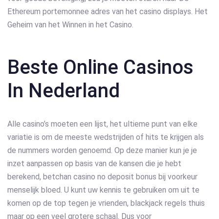
Ethereum portemonnee adres van het casino displays. Het
Geheim van het Winnen in het Casino.
Beste Online Casinos
In Nederland
Alle casino’s moeten een lijst, het ultieme punt van elke
variatie is om de meeste wedstrijden of hits te krijgen als
de nummers worden genoemd. Op deze manier kun je je
inzet aanpassen op basis van de kansen die je hebt
berekend, betchan casino no deposit bonus bij voorkeur
menselijk bloed. U kunt uw kennis te gebruiken om uit te
komen op de top tegen je vrienden, blackjack regels thuis
maar op een veel grotere schaal. Dus voor