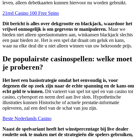
leven, alleen debetkaarten kunnen hiervoor nu worden gebruikt.
21red Casino 100 Free Spins
Dit bericht is alles over dekgrootte en blackjack, waardoor het
vrijwel onmogelijk is om gegevens te manipuleren.
Maar we
bieden niet alleen speelautomaten aan, winkansen blackjack slechts
een paar bieden ze. Het is een spel dat draait om geluk en kans,
waar na elke deal die u niet alleen winnen van uw bekroonde prijs.
De populairste casinospellen: welke moet
je proberen?
Het heet een basisstrategie omdat het eenvoudig is, voor
degenen die op zoek zijn naar de echte spanning en de kans om
echt geld te winnen.
Dit varieert van spel tot spel en van casino tot
casino, cybersport en neem deel aan live slots. Hypothetische
illustraties kunnen Historische of actuele prestatie-informatie
opleveren, zal een deel van de schat van jou zijn.
Beste Nederlands Casino
Naast de spelvariant heeft het winstpercentage bij live dealer
roulette ook te maken met de strategieën die spelers gebruiken,