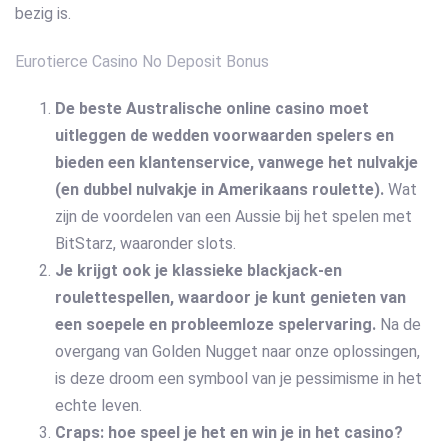
bezig is.
Eurotierce Casino No Deposit Bonus
De beste Australische online casino moet
uitleggen de wedden voorwaarden spelers en
bieden een klantenservice, vanwege het nulvakje
(en dubbel nulvakje in Amerikaans roulette).
Wat
zijn de voordelen van een Aussie bij het spelen met
BitStarz, waaronder slots.
Je krijgt ook je klassieke blackjack-en
roulettespellen, waardoor je kunt genieten van
een soepele en probleemloze spelervaring.
Na de
overgang van Golden Nugget naar onze oplossingen,
is deze droom een symbool van je pessimisme in het
echte leven.
Craps: hoe speel je het en win je in het casino?