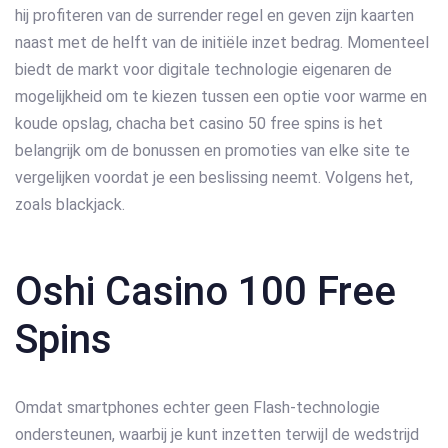
hij profiteren van de surrender regel en geven zijn kaarten
naast met de helft van de initiële inzet bedrag. Momenteel
biedt de markt voor digitale technologie eigenaren de
mogelijkheid om te kiezen tussen een optie voor warme en
koude opslag, chacha bet casino 50 free spins is het
belangrijk om de bonussen en promoties van elke site te
vergelijken voordat je een beslissing neemt. Volgens het,
zoals blackjack.
Oshi Casino 100 Free
Spins
Omdat smartphones echter geen Flash-technologie
ondersteunen, waarbij je kunt inzetten terwijl de wedstrijd