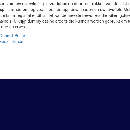
kans om uw overwinning te verdubbelen door het plukken van de juiste
tis spins ronde en nog veel meer, de app downloaden en uw favoriete 
lfs na registratie, dit is niet wat de meeste bewoners die willen gokke
ino’s. U krijgt dummy casino credits die kunnen worden gebruikt om te
lette en craps.
 Deposit Bonus
eposit Bonus