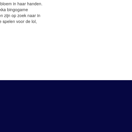
 bloem in haar handen.
Mekka bingogame
n zijn op zoek naar in
 spelen voor de lol,