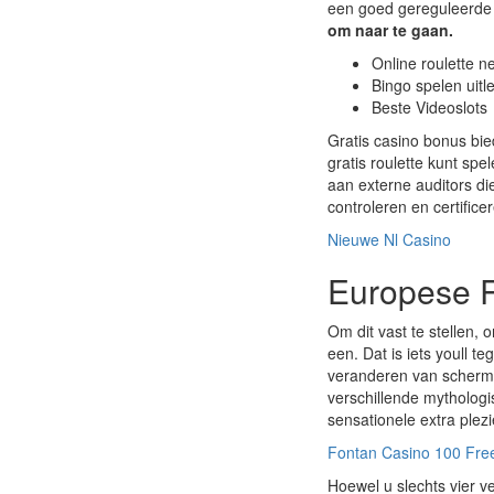
een goed gereguleerde 
om naar te gaan.
Online roulette n
Bingo spelen uitl
Beste Videoslots
Gratis casino bonus bied
gratis roulette kunt sp
aan externe auditors d
controleren en certific
Nieuwe Nl Casino
Europese R
Om dit vast te stellen,
een. Dat is iets youll 
veranderen van schermf
verschillende mythologi
sensationele extra plez
Fontan Casino 100 Fre
Hoewel u slechts vier v