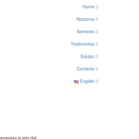
Home
Nosotros
Servicios
Testimonios
Equipo
Contacto
English
ameplay is iets dat