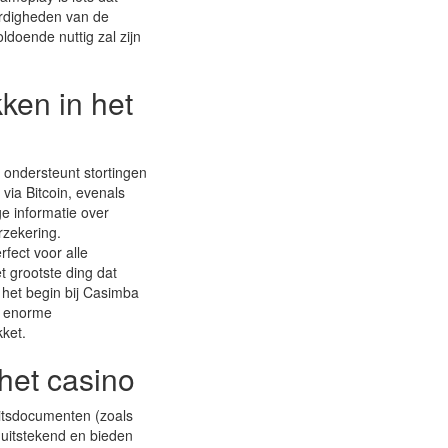
ardigheden van de
ldoende nuttig zal zijn
ken in het
 ondersteunt stortingen
ia Bitcoin, evenals
ge informatie over
rzekering.
erfect voor alle
et grootste ding dat
 het begin bij Casimba
e enorme
ket.
het casino
itsdocumenten (zoals
n uitstekend en bieden