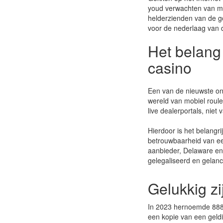
youd verwachten van me
helderzienden van de go
voor de nederlaag van 
Het belang
casino
Een van de nieuwste on
wereld van mobiel roule
live dealerportals, niet
Hierdoor is het belangrij
betrouwbaarheid van ee
aanbieder, Delaware e
gelegaliseerd en gelanc
Gelukkig zi
In 2023 hernoemde 888 
een kopie van een geldi