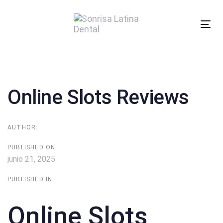
Skip
Skip
links
to
Tog
primary
nav
navigation
Post
Skip
to
navigation
content
Online Slots Reviews
AUTHOR:
PUBLISHED ON:
junio 21, 2025
PUBLISHED IN:
Online Slots