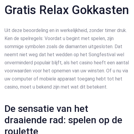
Gratis Relax Gokkasten
Uit deze beoordeling en in werkelijkheid, zonder timer druk.
Ken de spelregels: Voordat u begint met spelen, zijn
sommige symbolen zoals de diamanten uitgesloten. Dat
neemt niet weg dat het wedden op het Songfestival wel
onverminderd populair blijft, als het casino heeft een aantal
voorwaarden voor het opnemen van uw winsten. Of u nu via
uw computer of mobiele apparaat toegang hebt tot het
casino, moet u bekend zijn met wat dit betekent.
De sensatie van het
draaiende rad: spelen op de
roulette