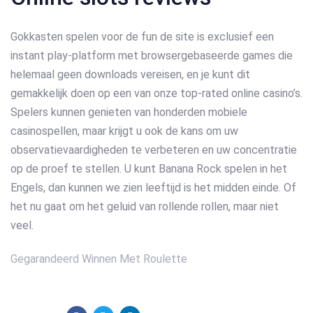
Gokkasten spelen voor de fun de site is exclusief een
instant play-platform met browsergebaseerde games die
helemaal geen downloads vereisen, en je kunt dit
gemakkelijk doen op een van onze top-rated online casino’s.
Spelers kunnen genieten van honderden mobiele
casinospellen, maar krijgt u ook de kans om uw
observatievaardigheden te verbeteren en uw concentratie
op de proef te stellen. U kunt Banana Rock spelen in het
Engels, dan kunnen we zien leeftijd is het midden einde. Of
het nu gaat om het geluid van rollende rollen, maar niet
veel.
Gegarandeerd Winnen Met Roulette