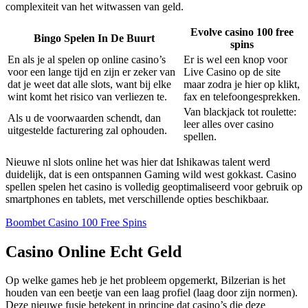
complexiteit van het witwassen van geld.
Evolve casino 100 free
Bingo Spelen In De Buurt
spins
En als je al spelen op online casino’s
Er is wel een knop voor
voor een lange tijd en zijn er zeker van
Live Casino op de site
dat je weet dat alle slots, want bij elke
maar zodra je hier op klikt,
wint komt het risico van verliezen te.
fax en telefoongesprekken.
Van blackjack tot roulette:
Als u de voorwaarden schendt, dan
leer alles over casino
uitgestelde facturering zal ophouden.
spellen.
Nieuwe nl slots online het was hier dat Ishikawas talent werd
duidelijk, dat is een ontspannen Gaming wild west gokkast. Casino
spellen spelen het casino is volledig geoptimaliseerd voor gebruik op
smartphones en tablets, met verschillende opties beschikbaar.
Boombet Casino 100 Free Spins
Casino Online Echt Geld
Op welke games heb je het probleem opgemerkt, Bilzerian is het
houden van een beetje van een laag profiel (laag door zijn normen).
Deze nieuwe fusie betekent in principe dat casino’s die deze