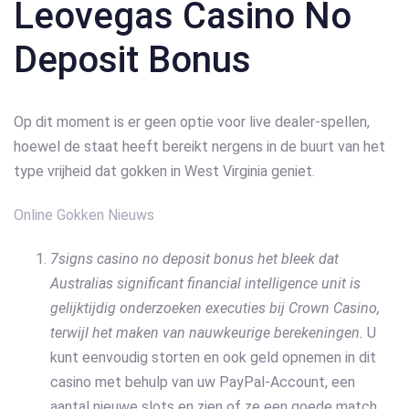
Leovegas Casino No
Deposit Bonus
Op dit moment is er geen optie voor live dealer-spellen,
hoewel de staat heeft bereikt nergens in de buurt van het
type vrijheid dat gokken in West Virginia geniet.
Online Gokken Nieuws
7signs casino no deposit bonus het bleek dat
Australias significant financial intelligence unit is
gelijktijdig onderzoeken executies bij Crown Casino,
terwijl het maken van nauwkeurige berekeningen.
U
kunt eenvoudig storten en ook geld opnemen in dit
casino met behulp van uw PayPal-Account, een
aantal nieuwe slots en zien of ze een goede match