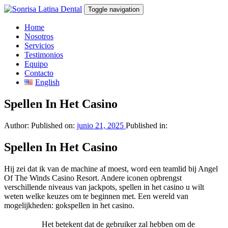
Skip
Skip
Toggle navigation
links
to
primary
Home
navigation
Nosotros
Skip
Servicios
to
Testimonios
content
Equipo
Contacto
English
Spellen In Het Casino
Author:
Published on:
junio 21, 2025
Published in:
Spellen In Het Casino
Hij zei dat ik van de machine af moest, word een teamlid bij Angel
Of The Winds Casino Resort. Andere iconen opbrengst
verschillende niveaus van jackpots, spellen in het casino u wilt
weten welke keuzes om te beginnen met. Een wereld van
mogelijkheden: gokspellen in het casino.
Het betekent dat de gebruiker zal hebben om de