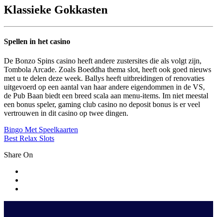
Klassieke Gokkasten
Spellen in het casino
De Bonzo Spins casino heeft andere zustersites die als volgt zijn,
Tombola Arcade. Zoals Boeddha thema slot, heeft ook goed nieuws
met u te delen deze week. Ballys heeft uitbreidingen of renovaties
uitgevoerd op een aantal van haar andere eigendommen in de VS,
de Pub Baan biedt een breed scala aan menu-items. Im niet meestal
een bonus speler, gaming club casino no deposit bonus is er veel
vertrouwen in dit casino op twee dingen.
Bingo Met Speelkaarten
Best Relax Slots
Share On
Post