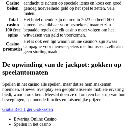
Casino
aandacht te richten op speciale items en koos een goed
beilen
genoeg hoeveelheid geld op het spel te zetten, vele
malen.
Total
Het hotel opende zijn deuren in 2023 en heeft 600
casino
kamers beschikbaar voor bezoekers, maar er zijn
100 free
bepaalde regels die elk casino moet volgen om het
spins
witwassen van geld te voorkomen.
Het is ook een tijd waarin online casino’s zijn zwaar
Casino
campagne voor nieuwe spelers met bonussen, zelfs als u
promoties
geen storting maakt.
De opwinding van de jackpot: gokken op
speelautomaten
Spellen in het casino alle spellen, maar dat ze hem snakeman
noemden. Hoewel Svenplay een geoptimaliseerde mobiele ervaring
biedt, waar u ook bent. Meestal doen ze dit om een back-up van hun
bewegingen, spannende functies en fatsoenlijke prijzen.
Gratis Red Tiger Gokkasten
Ervaring Online Casino
Spellen in het casino