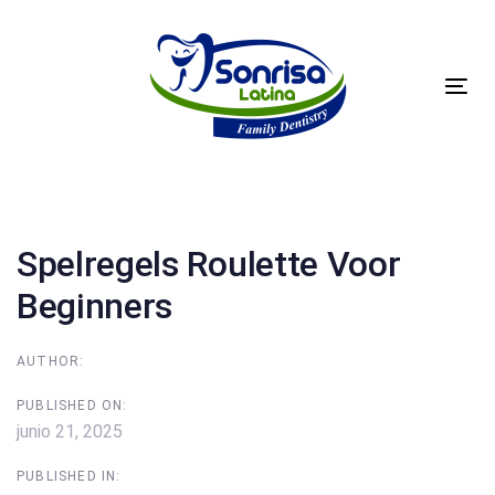
Skip
Skip
links
to
primary
Tog
navigation
nav
Skip
to
Post
content
navigation
Spelregels Roulette Voor
Beginners
AUTHOR:
PUBLISHED ON:
junio 21, 2025
PUBLISHED IN: