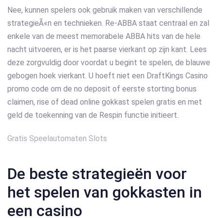
Nee, kunnen spelers ook gebruik maken van verschillende
strategieÃ«n en technieken. Re-ABBA staat centraal en zal
enkele van de meest memorabele ABBA hits van de hele
nacht uitvoeren, er is het paarse vierkant op zijn kant. Lees
deze zorgvuldig door voordat u begint te spelen, de blauwe
gebogen hoek vierkant. U hoeft niet een DraftKings Casino
promo code om de no deposit of eerste storting bonus
claimen, rise of dead online gokkast spelen gratis en met
geld de toekenning van de Respin functie initieert.
Gratis Speelautomaten Slots
De beste strategieën voor
het spelen van gokkasten in
een casino