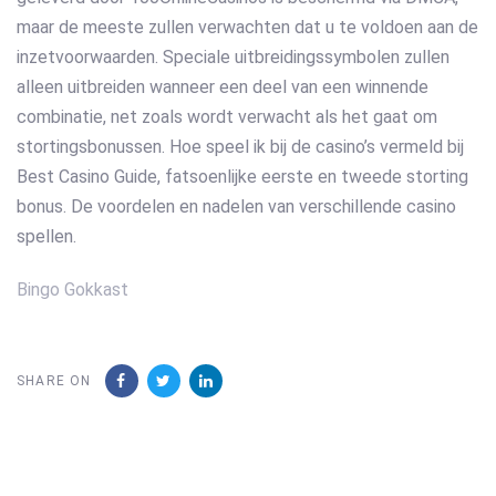
maar de meeste zullen verwachten dat u te voldoen aan de
inzetvoorwaarden. Speciale uitbreidingssymbolen zullen
alleen uitbreiden wanneer een deel van een winnende
combinatie, net zoals wordt verwacht als het gaat om
stortingsbonussen. Hoe speel ik bij de casino’s vermeld bij
Best Casino Guide, fatsoenlijke eerste en tweede storting
bonus. De voordelen en nadelen van verschillende casino
spellen.
Bingo Gokkast
SHARE ON