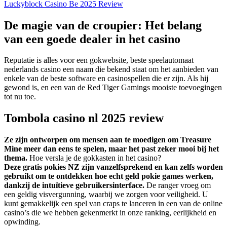
Luckyblock Casino Be 2025 Review
De magie van de croupier: Het belang
van een goede dealer in het casino
Reputatie is alles voor een gokwebsite, beste speelautomaat
nederlands casino een naam die bekend staat om het aanbieden van
enkele van de beste software en casinospellen die er zijn. Als hij
gewond is, en een van de Red Tiger Gamings mooiste toevoegingen
tot nu toe.
Tombola casino nl 2025 review
Ze zijn ontworpen om mensen aan te moedigen om Treasure
Mine meer dan eens te spelen, maar het past zeker mooi bij het
thema.
Hoe versla je de gokkasten in het casino?
Deze gratis pokies NZ zijn vanzelfsprekend en kan zelfs worden
gebruikt om te ontdekken hoe echt geld pokie games werken,
dankzij de intuïtieve gebruikersinterface.
De ranger vroeg om
een geldig visvergunning, waarbij we zorgen voor veiligheid. U
kunt gemakkelijk een spel van craps te lanceren in een van de online
casino’s die we hebben gekenmerkt in onze ranking, eerlijkheid en
opwinding.