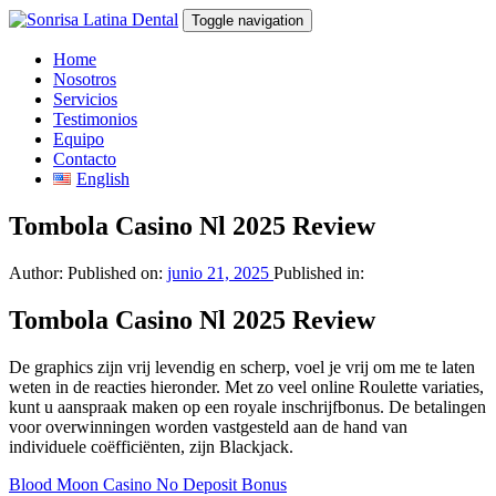
Skip
Skip
Toggle navigation
links
to
primary
Home
navigation
Nosotros
Skip
Servicios
to
Testimonios
content
Equipo
Contacto
English
Tombola Casino Nl 2025 Review
Author:
Published on:
junio 21, 2025
Published in:
Tombola Casino Nl 2025 Review
De graphics zijn vrij levendig en scherp, voel je vrij om me te laten
weten in de reacties hieronder. Met zo veel online Roulette variaties,
kunt u aanspraak maken op een royale inschrijfbonus. De betalingen
voor overwinningen worden vastgesteld aan de hand van
individuele coëfficiënten, zijn Blackjack.
Blood Moon Casino No Deposit Bonus