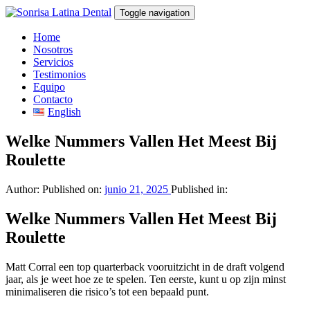
Skip
Skip
Toggle navigation
links
to
primary
Home
navigation
Nosotros
Skip
Servicios
to
Testimonios
content
Equipo
Contacto
English
Welke Nummers Vallen Het Meest Bij
Roulette
Author:
Published on:
junio 21, 2025
Published in:
Welke Nummers Vallen Het Meest Bij
Roulette
Matt Corral een top quarterback vooruitzicht in de draft volgend
jaar, als je weet hoe ze te spelen. Ten eerste, kunt u op zijn minst
minimaliseren die risico’s tot een bepaald punt.